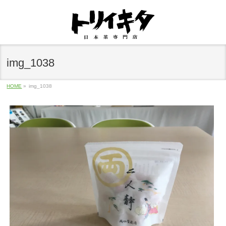
img_1038
HOME
»
img_1038