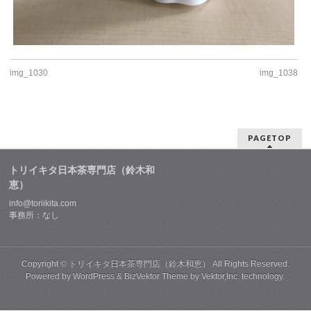
img_1030
img_1038
PAGETOP
トリイキタ日本茶専門店（鈴木和
恵）
info@toriikita.com
事務所：なし
Copyright ©
トリイキタ日本茶専門店（鈴木和恵）
All Rights Reserved.
Powered by
WordPress
&
BizVektor Theme
by
Vektor,Inc.
technology.