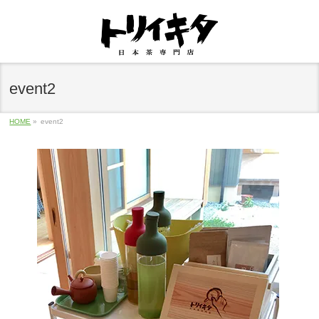
event2
HOME
»
event2