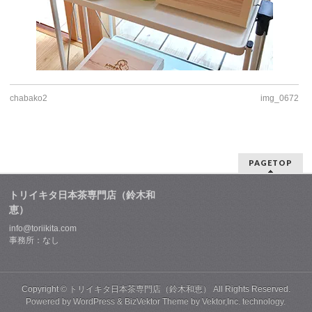
chabako2
img_0672
PAGETOP
トリイキタ日本茶専門店（鈴木和
恵）
info@toriikita.com
事務所：なし
Copyright ©
トリイキタ日本茶専門店（鈴木和恵）
All Rights Reserved.
Powered by
WordPress
&
BizVektor Theme
by
Vektor,Inc.
technology.